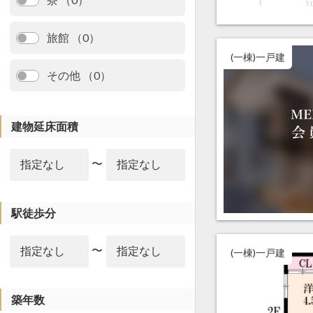
旅館 （0）
(一棟)一戸建
その他 （0）
建物延床面積
〜
駅徒歩分
〜
(一棟)一戸建
築年数