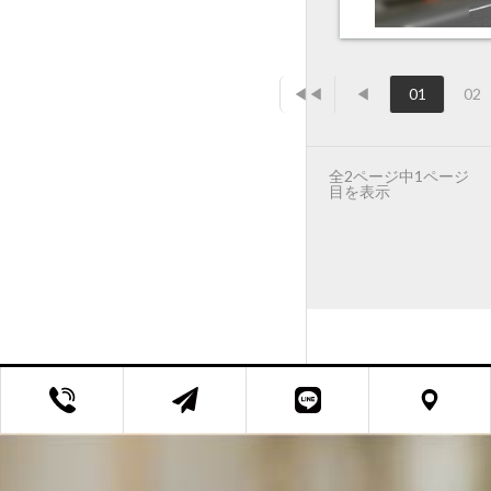
◀◀
◀
01
02
全2ページ中1ページ
目を表示