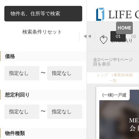
絞り込み
HOME
検索条件リセット
◀◀
◀
01
02
お気に入り
価格
全2ページ中1ページ
目を表示
〜
トップ
>
事業用 検索
一覧
想定利回り
(一棟)一戸建
〜
物件種類