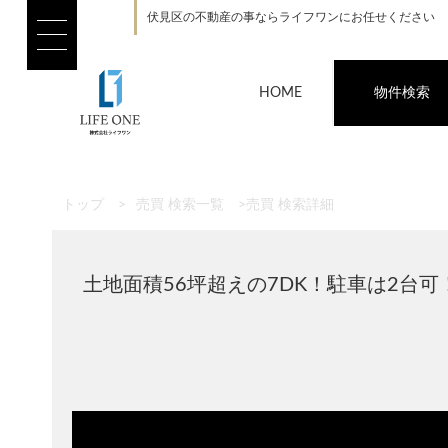
伏見区の不動産の事ならライフワンにお任せください
HOME
物件検索
トップ
>
売買 検索一覧
>
売買 検索詳細
土地面積56坪超えの7DK！駐車は2台