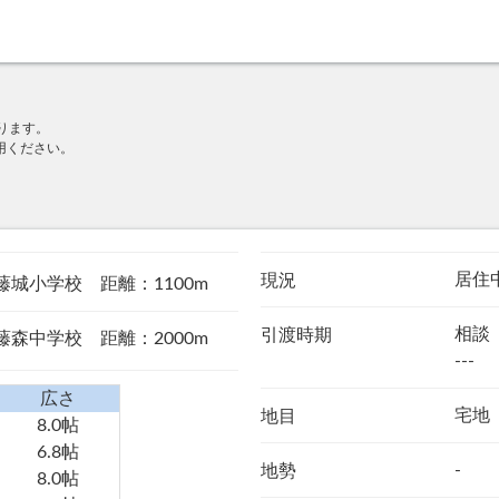
ります。
用ください。
居住
現況
藤城小学校 距離：1100m
相談
引渡時期
藤森中学校 距離：2000m
---
広さ
宅地
地目
8.0帖
6.8帖
-
地勢
8.0帖