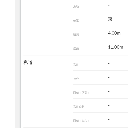
-
角地
東
公道
4.00m
幅員
11.00m
接面
私道
-
私道
-
持分
-
面積（区分）
-
私道負担
-
面積（単位）