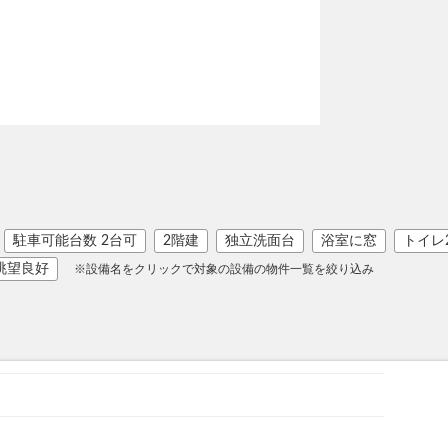
駐車可能台数 2台可
2階建
独立洗面台
浴室に窓
トイレ
眺望良好
※設備名をクリックで対象の設備の物件一覧を絞り込み