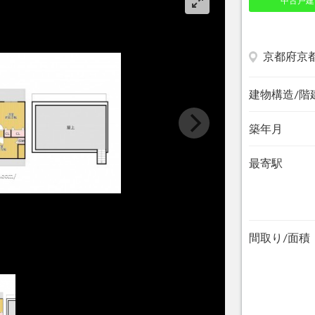
中古戸建
京都府京
建物構造/階
築年月
最寄駅
間取り/面積