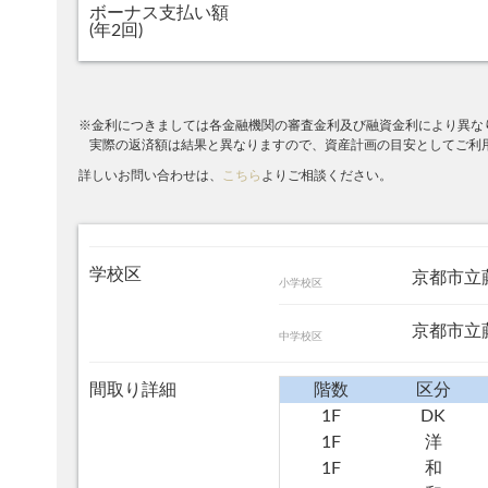
ボーナス支払い額
(年2回)
※金利につきましては各金融機関の審査金利及び融資金利により異な
実際の返済額は結果と異なりますので、資産計画の目安としてご利
詳しいお問い合わせは、
こちら
よりご相談ください。
学校区
京都市立
小学校区
京都市立
中学校区
間取り詳細
階数
区分
1F
DK
1F
洋
1F
和