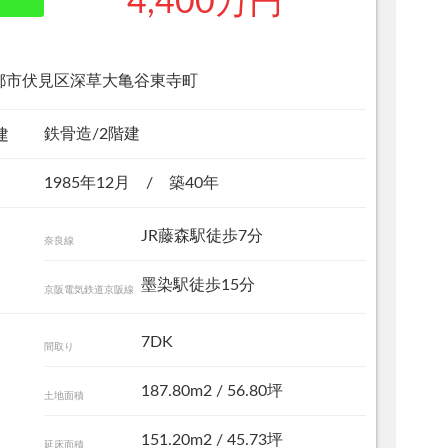
4,400万円
都市伏見区深草大亀谷東寺町
鉄骨造/2階建
建
1985年12月 / 築40年
JR藤森駅徒歩7分
奈良線
墨染駅徒歩15分
京阪電気鉄道京阪線
7DK
間取り
187.80m
2
/ 56.80坪
土地面積
151.20m
2
/ 45.73坪
延床面積