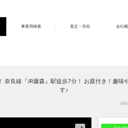
事業用検索
査定・売却
会社概
可！ 奈良線『JR藤森』駅徒歩7分！ お庭付き！趣
す♪
登録