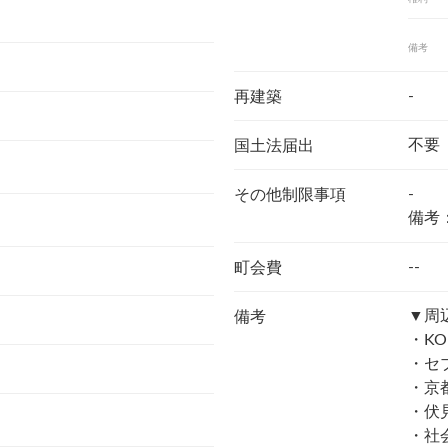
備考
-
再建築
不要
国土法届出
-
その他制限事項
備考
--
町会費
▼周
備考
・KO
・セ
・京都
・伏見
・社