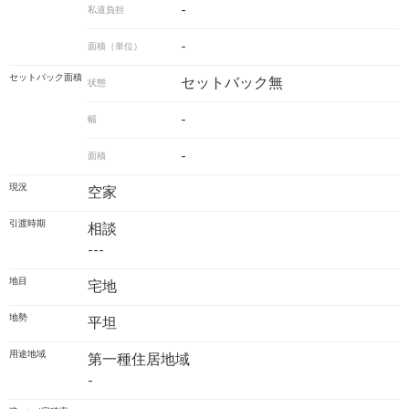
-
私道負担
-
面積（単位）
セットバック面積
セットバック無
状態
-
幅
-
面積
現況
空家
引渡時期
相談
---
地目
宅地
地勢
平坦
用途地域
第一種住居地域
-