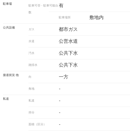
駐車場
有
駐車可否・駐車可能台
数
敷地内
駐車場所
公共設備
都市ガス
ガス
公営水道
水道
公共下水
汚水
公共下水
雑排水
接道状況 他
一方
向
-
角地
私道
-
私道
-
持分
-
面積（区分）