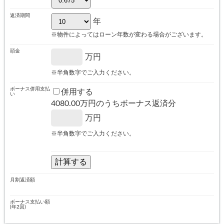
返済期間
年
※物件によってはローン年数が変わる場合がございます。
頭金
万円
※半角数字でご入力ください。
ボーナス併用支払
併用する
い
4080.00
万円のうちボーナス返済分
万円
※半角数字でご入力ください。
月割返済額
ボーナス支払い額
(年2回)