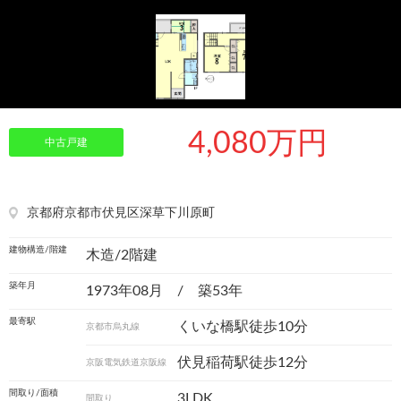
4,080万円
中古戸建
京都府京都市伏見区深草下川原町
建物構造/階建
木造/2階建
築年月
1973年08月 / 築53年
最寄駅
くいな橋駅徒歩10分
京都市烏丸線
伏見稲荷駅徒歩12分
京阪電気鉄道京阪線
間取り/面積
3LDK
間取り