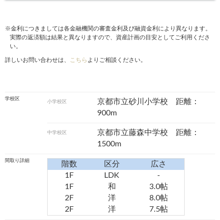
※金利につきましては各金融機関の審査金利及び融資金利により異なります。
実際の返済額は結果と異なりますので、資産計画の目安としてご利用くださ
い。
詳しいお問い合わせは、
こちら
よりご相談ください。
学校区
京都市立砂川小学校 距離：
小学校区
900m
京都市立藤森中学校 距離：
中学校区
1500m
間取り詳細
階数
区分
広さ
1F
LDK
-
1F
和
3.0帖
2F
洋
8.0帖
2F
洋
7.5帖