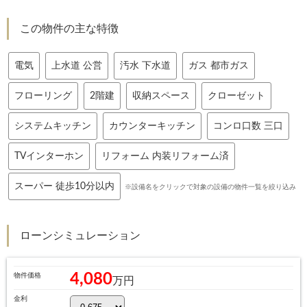
この物件の主な特徴
電気
上水道 公営
汚水 下水道
ガス 都市ガス
フローリング
2階建
収納スペース
クローゼット
システムキッチン
カウンターキッチン
コンロ口数 三口
TVインターホン
リフォーム 内装リフォーム済
スーパー 徒歩10分以内
※設備名をクリックで対象の設備の物件一覧を絞り込み
ローンシミュレーション
4,080
物件価格
万円
金利