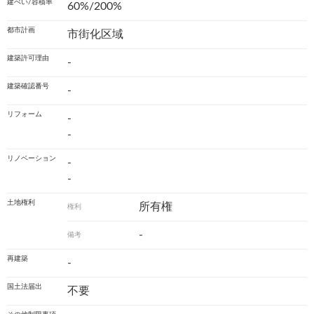
建ぺい/容積率
60%/200%
都市計画
市街化区域
建築許可理由
-
建築確認番号
-
リフォーム
-
-
リノベーション
-
-
土地権利
所有権
権利
-
備考
再建築
-
国土法届出
不要