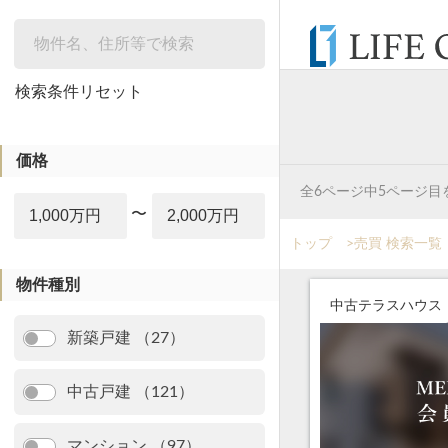
絞り込み
検索条件リセット
価格
全6ページ中5ページ目
〜
トップ
>
売買 検索一覧
物件種別
中古テラスハウス
新築戸建 （27）
中古戸建 （121）
マンション （97）