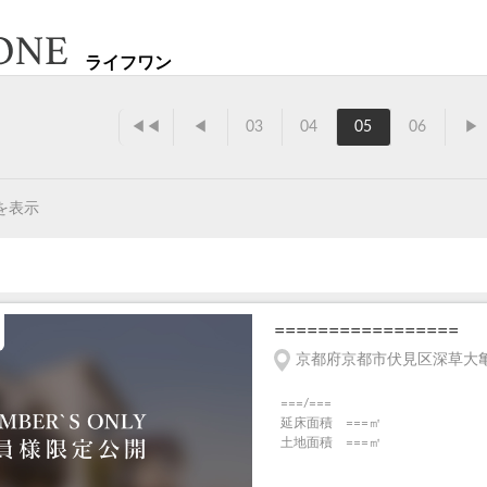
ライフワン
◀◀
◀
03
04
05
06
▶
を表示
=================
京都府京都市伏見区深草大亀
===/===
延床面積 ===㎡
土地面積 ===㎡