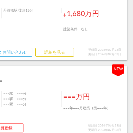
丹波橋駅 徒歩16分
1,680万円
↓
建築条件 なし
登録日 2025年07月25日
お問い合わせ
詳細を見る
更新日 2026年07月03日
NEW
=
===駅 ===分
===万円
===駅 ===分
===駅 ===分
===年===月建築（築===年）
登録日 2026年06月23日
員登録
更新日 2026年07月03日