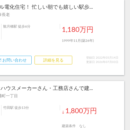
ール電化住宅！ 忙しい朝でも嬉しい駅歩...
泰長老
観月橋駅 徒歩6分
1,180万円
1999年11月(築26年)
登録日 2022年05月14日
お問い合わせ
詳細を見る
更新日 2026年07月03日
ハウスメーカーさん・工務店さんで建...
浦町一丁目
竹田駅 徒歩13分
1,800万円
↓
建築条件 なし