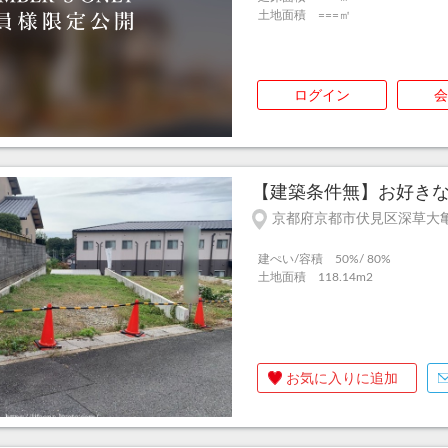
土地面積 ===㎡
ログイン
会
【建築条件無】お好きな
京都府京都市伏見区深草大
建ぺい/容積 50%/ 80%
土地面積 118.14m
2
お気に入りに追加