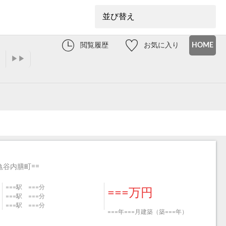
閲覧履歴
お気に入り
HOME
▶▶
谷内膳町==
===駅 ===分
===万円
===駅 ===分
===駅 ===分
===年===月建築（築===年）