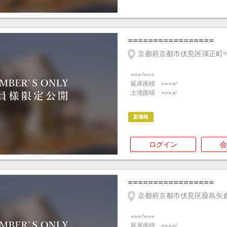
=================
京都府京都市伏見区弾正町=
===/===
延床面積 ===㎡
土地面積 ===㎡
新価格
ログイン
会
=================
京都府京都市伏見区葭島矢倉
===/===
延床面積 ===㎡