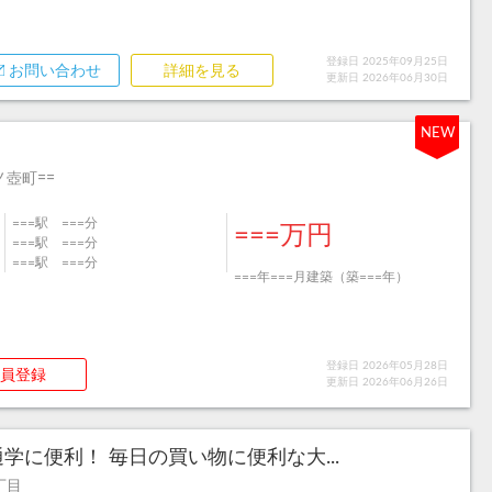
登録日 2025年09月25日
お問い合わせ
詳細を見る
更新日 2026年06月30日
NEW
壺町==
===駅 ===分
===万円
===駅 ===分
===駅 ===分
===年===月建築（築===年）
登録日 2026年05月28日
員登録
更新日 2026年06月26日
学に便利！ 毎日の買い物に便利な大...
丁目