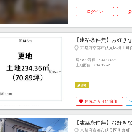
ログイン
会
【建築条件無】お好きなハ
京都府京都市伏見区桃山町
建ぺい/容積 40%/ 200%
土地面積 234.36m
2
新価格
お気に入りに追加
【建築条件無】お好きな
京都府京都市伏見区川東町