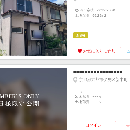
建ぺい/容積 60%/ 200%
土地面積 68.23m
2
新価格
お気に入りに追加
=================
京都府京都市伏見区新中町=
===/===
延床面積 ===㎡
土地面積 ===㎡
ログイン
会