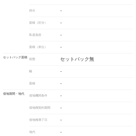
-
持分
-
面積（区分）
-
私道負担
-
面積（単位）
セットバック面積
セットバック無
状態
-
幅
-
面積
借地期間・地代
-
借地機関条件
-
借地権契約期間
-
借地権満了日
-
地代