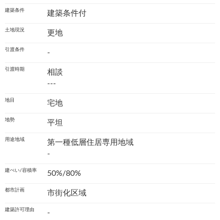
建築条件
建築条件付
土地現況
更地
引渡条件
-
引渡時期
相談
---
地目
宅地
地勢
平坦
用途地域
第一種低層住居専用地域
-
建ぺい/容積率
50%/80%
都市計画
市街化区域
建築許可理由
-