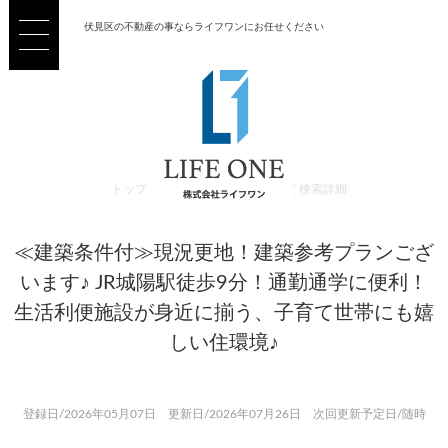
伏見区の不動産の事ならライフワンにお任せください
トップ
>
売買 検索一覧
>
売買 検索詳細
≪建築条件付≫現況更地！建築参考プランござ
います♪ JR城陽駅徒歩9分！通勤通学に便利！
生活利便施設が身近に揃う、子育て世帯にも嬉
しい住環境♪
登録日/2026年05月07日 更新日/2026年07月26日 次回更新予定日/随時