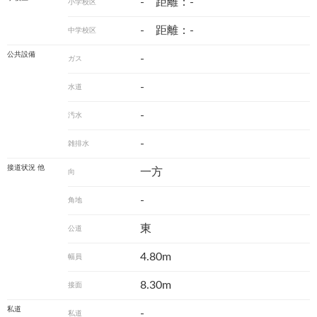
- 距離：-
小学校区
- 距離：-
中学校区
公共設備
-
ガス
-
水道
-
汚水
-
雑排水
接道状況 他
一方
向
-
角地
東
公道
4.80m
幅員
8.30m
接面
私道
-
私道