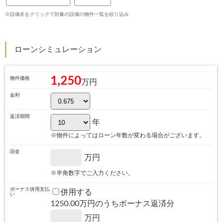
※設備名をクリックで対象の設備の物件一覧を絞り込み
ローンシミュレーション
1,250
物件価格
万円
金利
返済期間
年
※物件によってはローン年数が変わる場合がございます。
頭金
万円
※半角数字でご入力ください。
ボーナス併用支払
併用する
い
1250.00
万円のうちボーナス返済分
万円