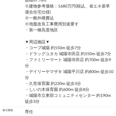
面積67.78㎡
※建物参考価格：1680万円(税込、省エネ基準
適合住宅仕様)
※一般外構費込
※地盤改良工事費用別途要す
・第一種高度地区
▼周辺施設▼
・コープ城陽 約550m 徒歩7分
・ドラッグユタカ 城陽寺田店 約550m 徒歩7分
・ファミリーマート 城陽寺田店 約700m 徒歩9
分
・デイリーヤマザキ 城陽平川店 約800m 徒歩10
分
・久世保育園 約230m 徒歩3分
・しいの木保育園 約600m 徒歩8分
・城陽市立東部コミュニティセンター 約190m
徒歩3分
取引態様
専任