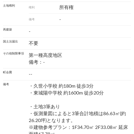
土地権利
所有権
権利
-
備考
再建築
-
国土法届出
不要
その他制限事項
第一種高度地区
備考：-
町会費
--
備考
・久世小学校 約180m 徒歩3分
・東城陽中学校 約1600m 徒歩20分
・土地3筆あり
・仮測量図によると3筆合計地積は86.63㎡(約
26.20坪)となります。
※建物参考プラン：1F34.70㎡ 2F33.08㎡ 延床