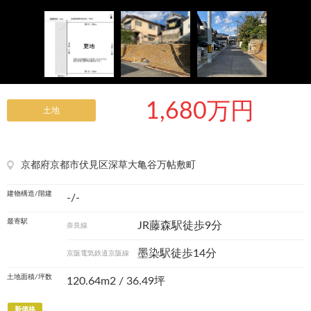
1,680万円
土地
京都府京都市伏見区深草大亀谷万帖敷町
建物構造/階建
-/-
最寄駅
JR藤森駅徒歩9分
奈良線
墨染駅徒歩14分
京阪電気鉄道京阪線
土地面積/坪数
120.64m
2
/ 36.49坪
新価格