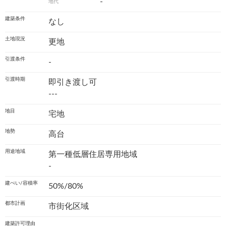
-
地代
建築条件
なし
土地現況
更地
引渡条件
-
引渡時期
即引き渡し可
---
地目
宅地
地勢
高台
用途地域
第一種低層住居専用地域
-
建ぺい/容積率
50%/80%
都市計画
市街化区域
建築許可理由