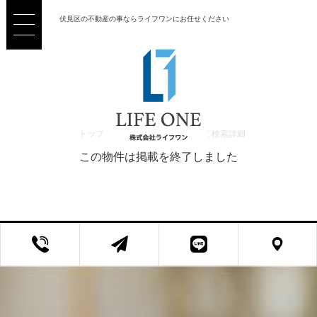
伏見区の不動産の事ならライフワンにお任せください
トップ
>
売買 検索一覧
>
売買 検索詳細
この物件は掲載を終了しました