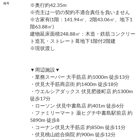
備考
※奥行約42.35m
※売主は一切の契約不適合責任を負いません
※古家有(1階：141.94㎡、2階43.06㎡、地下1
階63.88㎡)
建物延床面積248.88㎡：木造・鉄筋コンクリー
ト造瓦・ストレート葺地下1階付2階建
※現状渡し
▼周辺施設▼
・業務スーパー 大手筋店 約1000m 徒歩13分
・伏見大手筋商店街 約1400m 徒歩18分
・ウエルシアダックス 伏見肥後町店 約1300m
徒歩17分
・ローソン 伏見中書島店 約401m 徒歩6分
・ファミリーマート 薬ヒグチ中書島駅前店 約
5890m 徒歩8
・コーナン伏見大手筋店 約850m 徒歩11分
・伏見桃山総合病院 約900m 徒歩12分