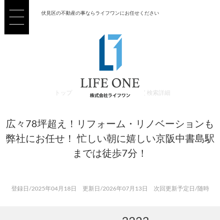
伏見区の不動産の事ならライフワンにお任せください
トップ
>
売買 検索一覧
>
売買 検索詳細
広々78坪超え！リフォーム・リノベーションも
弊社にお任せ！ 忙しい朝に嬉しい京阪中書島駅
までは徒歩7分！
登録日/2025年04月18日 更新日/2026年07月13日 次回更新予定日/随時