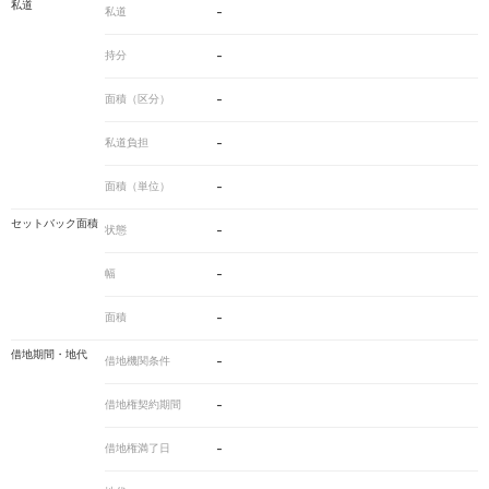
私道
-
私道
-
持分
-
面積（区分）
-
私道負担
-
面積（単位）
セットバック面積
-
状態
-
幅
-
面積
借地期間・地代
-
借地機関条件
-
借地権契約期間
-
借地権満了日