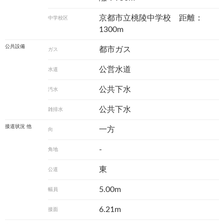
京都市立桃陵中学校 距離：
中学校区
1300m
公共設備
都市ガス
ガス
公営水道
水道
公共下水
汚水
公共下水
雑排水
接道状況 他
一方
向
-
角地
東
公道
5.00m
幅員
6.21m
接面