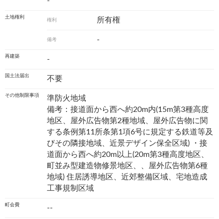
-
土地権利
所有権
権利
-
備考
再建築
-
国土法届出
不要
その他制限事項
準防火地域
備考：接道面から西へ約20m内(15m第3種高度
地区、屋外広告物第2種地域、屋外広告物に関
する条例第11所条第1項6号に規定する鉄道等及
びその隣接地域、近景デザイン保全区域) ・接
道面から西へ約20m以上(20m第3種高度地区、
町並み型建造物修景地区、、屋外広告物第6種
地域) 住居誘導地区、近郊整備区域、宅地造成
工事規制区域
町会費
--