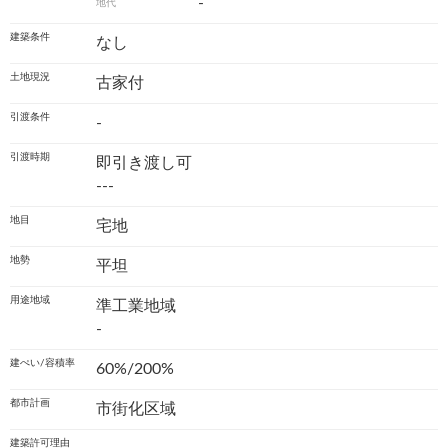
-
地代
建築条件
なし
土地現況
古家付
引渡条件
-
引渡時期
即引き渡し可
---
地目
宅地
地勢
平坦
用途地域
準工業地域
-
建ぺい/容積率
60%/200%
都市計画
市街化区域
建築許可理由