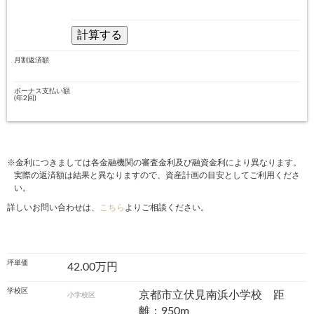
月割返済額
ボーナス支払い額
(年2回)
※金利につきましては各金融機関の審査金利及び融資金利により異なります。
実際の返済額は結果と異なりますので、資産計画の目安としてご利用くださ
い。
詳しいお問い合わせは、
こちら
よりご相談ください。
坪単価
42.00万円
学校区
京都市立伏見南浜小学校 距
小学校区
離：950m