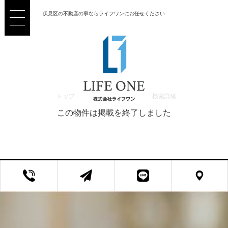
伏見区の不動産の事ならライフワンにお任せください
トップ
>
売買 検索一覧
>
売買 検索詳細
この物件は掲載を終了しました