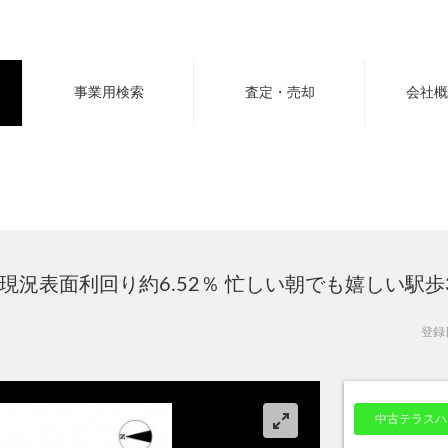
事業用検索
査定・売却
会社概
況表面利回り約6.52％ 忙しい朝でも嬉しい駅
登録
中古テラスハ