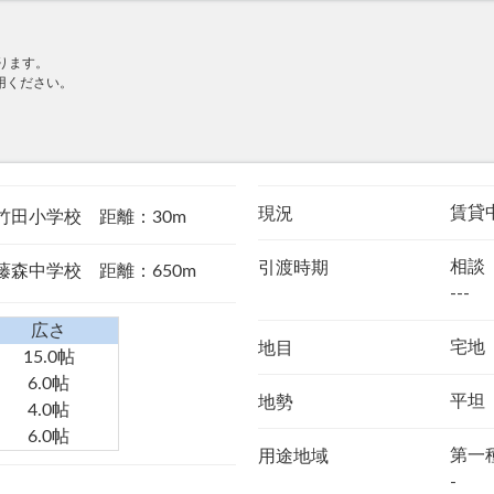
ります。
用ください。
賃貸
現況
竹田小学校 距離：30m
相談
引渡時期
藤森中学校 距離：650m
---
広さ
宅地
地目
15.0帖
6.0帖
平坦
地勢
4.0帖
6.0帖
第一
用途地域
-