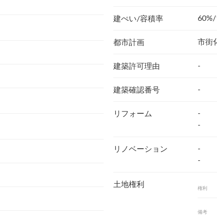
60%/
建ぺい/容積率
市街
都市計画
-
建築許可理由
-
建築確認番号
-
リフォーム
-
-
リノベーション
-
土地権利
権利
備考