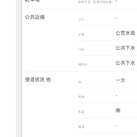
-
駐車可否・駐車可能台数
公共設備
-
ガス
公営水道
水道
公共下水
汚水
公共下水
雑排水
接道状況 他
一方
向
-
角地
南
私道
-
幅員