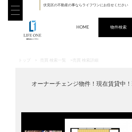
伏見区の不動産の事ならライフワンにお任せください
HOME
物件検索
トップ
>
売買 検索一覧
>
売買 検索詳細
オーナーチェンジ物件！現在賃貸中！現