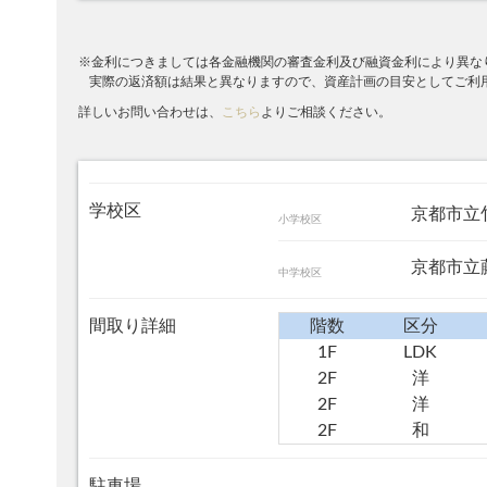
※金利につきましては各金融機関の審査金利及び融資金利により異な
実際の返済額は結果と異なりますので、資産計画の目安としてご利
詳しいお問い合わせは、
こちら
よりご相談ください。
学校区
京都市立
小学校区
京都市立
中学校区
間取り詳細
階数
区分
1F
LDK
2F
洋
2F
洋
2F
和
駐車場