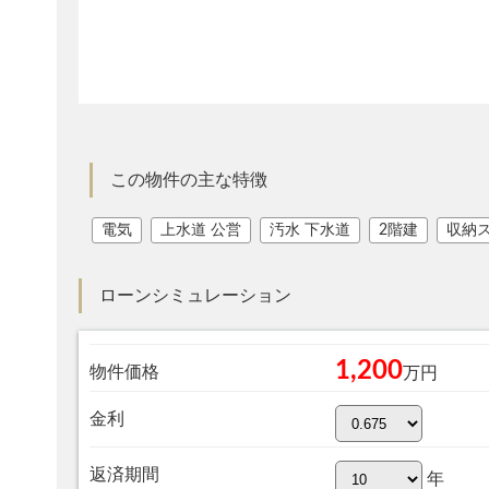
この物件の主な特徴
電気
上水道 公営
汚水 下水道
2階建
収納
ローンシミュレーション
1,200
物件価格
万円
金利
返済期間
年