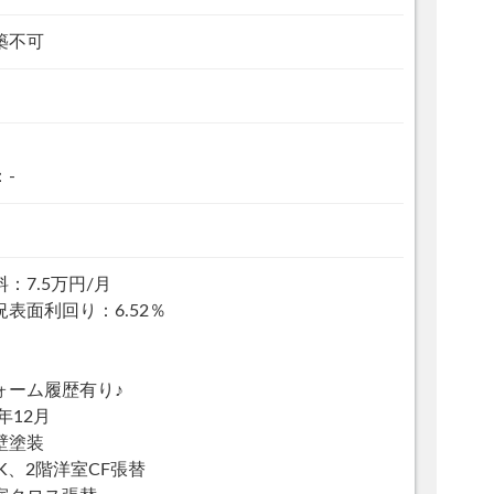
築不可
：-
：7.5万円/月
況表面利回り：6.52％
ォーム履歴有り♪
8年12月
壁塗装
K、2階洋室CF張替