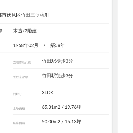
都市伏見区竹田三ツ杭町
木造/2階建
建
1968年02月 / 築58年
竹田駅徒歩3分
京都市烏丸線
竹田駅徒歩3分
近鉄京都線
3LDK
間取り
65.31m
2
/ 19.76坪
土地面積
50.00m
2
/ 15.13坪
延床面積