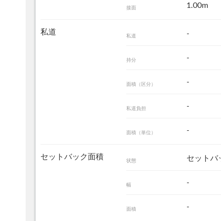
1.00m
接面
私道
-
私道
-
持分
-
面積（区分）
-
私道負担
-
面積（単位）
セットバック面積
セットバ
状態
-
幅
-
面積